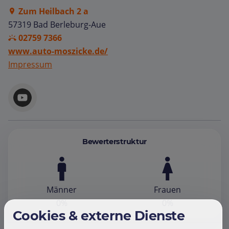
Zum Heilbach 2 a
57319 Bad Berleburg-Aue
02759 7366
www.auto-moszicke.de/
Impressum
Bewerterstruktur
Männer
Frauen
0%
0%
Cookies & externe Dienste