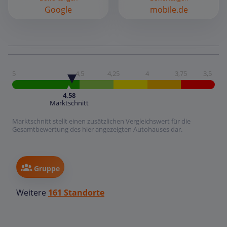
Google
mobile.de
5
4,5
4,25
4
3,75
3,5
4,58
Marktschnitt
Marktschnitt stellt einen zusätzlichen Vergleichswert für die
Gesamtbewertung des hier angezeigten Autohauses dar.
Gruppe
Weitere
161 Standorte