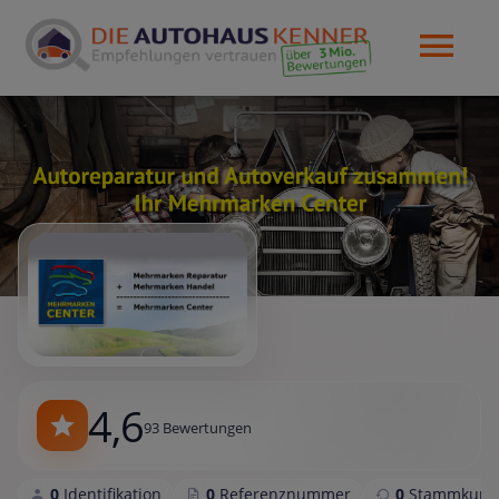
4,6
93 Bewertungen
0
Identifikation
0
Referenznummer
0
Stammkund