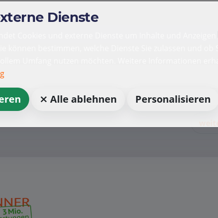
externe Dienste
det Cookies und externe Dienste um Inhalte und Anzeigen 
Sie können bestimmen, welche Dienste Sie zulassen und ob S
vollem Umfang nutzen möchten. Weitere Informationen erha
ng
ieren
⨯ Alle ablehnen
Personalisieren
weit