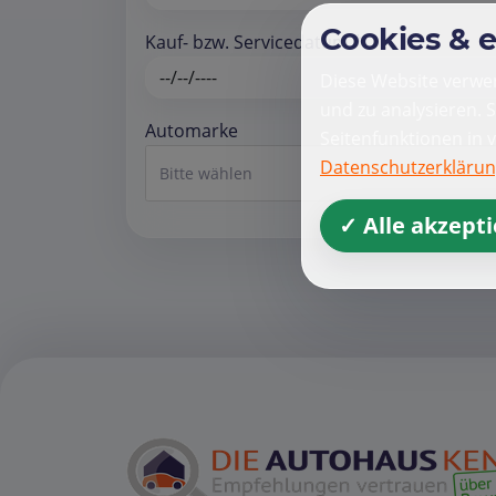
Cookies & 
Kauf- bzw. Servicedatum *
Diese Website verwen
und zu analysieren. 
Automarke
Seitenfunktionen in 
Datenschutzerkläru
Bitte wählen
✓ Alle akzept