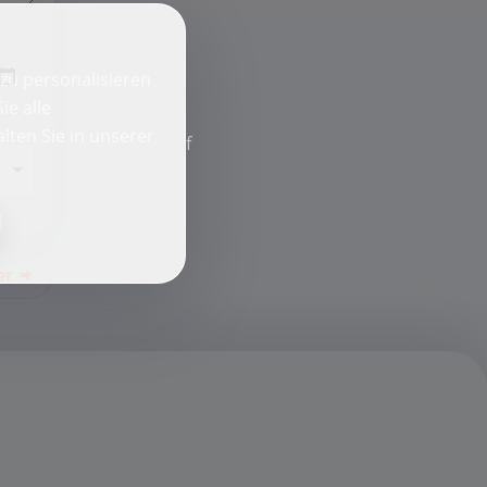
zu personalisieren
ie alle
lten Sie in unserer
f
er