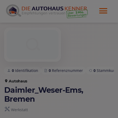
0
Identifikation
0
Referenznummer
0
Stammkund
Autohaus
Daimler_Weser-Ems,
Bremen
Werkstatt