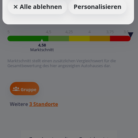
⨯ Alle ablehnen
Personalisieren
5
4,5
4,25
4
3,75
3,5
4,58
Marktschnitt
Marktschnitt stellt einen zusätzlichen Vergleichswert für die
Gesamtbewertung des hier angezeigten Autohauses dar.
Gruppe
Weitere
3 Standorte