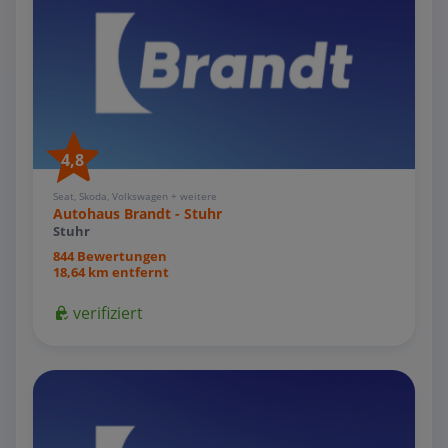
4,8
Seat, Skoda, Volkswagen + weitere
Autohaus Brandt - Stuhr
Stuhr
844 Bewertungen
18,64 km entfernt
verifiziert