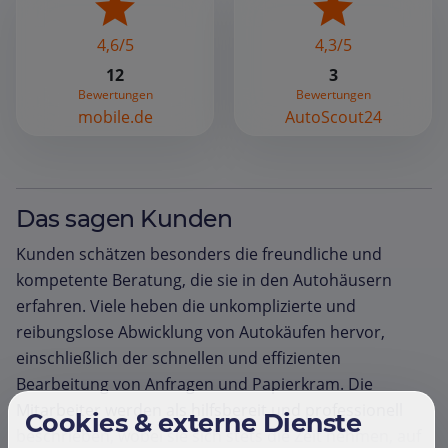
4,6/5
4,3/5
12
3
Bewertungen
Bewertungen
mobile.de
AutoScout24
Das sagen Kunden
Kunden schätzen besonders die freundliche und
kompetente Beratung, die sie in den Autohäusern
erfahren. Viele heben die unkomplizierte und
reibungslose Abwicklung von Autokäufen hervor,
einschließlich der schnellen und effizienten
Bearbeitung von Anfragen und Papierkram. Die
Mitarbeiter werden als hilfsbereit und professionell
Cookies & externe Dienste
beschrieben, wobei sie sich stets die Zeit nehmen, auf