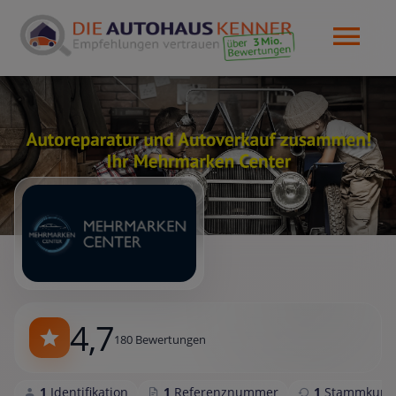
4,7
180 Bewertungen
1
Identifikation
1
Referenznummer
1
Stammkund