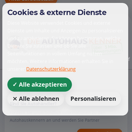
Cookies & externe Dienste
Diese Website verwendet Cookies und externe
Dienste um Inhalte und Anzeigen zu personalisieren
und zu analysieren. Sie können bestimmen, welche
Dienste Sie zulassen und ob Sie alle
Seitenfunktionen in vollem Umfang nutzen
f
möchten. Weitere Informationen erhalten Sie in
unserer
Datenschutzerklärung
✓ Alle akzeptieren
Händler
⨯ Alle ablehnen
Personalisieren
Sind Sie Autohändler?
Fordern Sie unverbindlich Informationen zu den
Autohauskennern an und werden Sie Partner