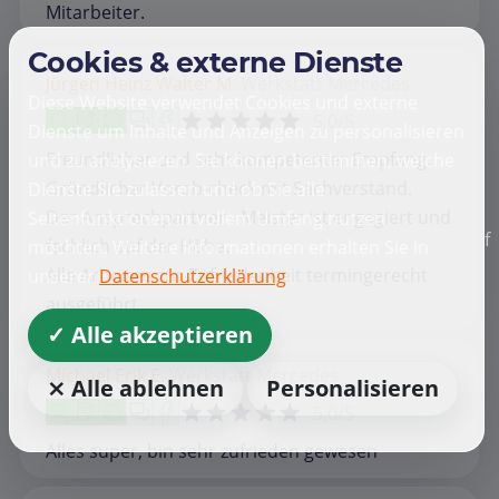
Mitarbeiter.
Cookies & externe Dienste
Jürgen Heinz Walter M.
Werkstatt
Mercedes
Diese Website verwendet Cookies und externe
5,0/5
Dienste um Inhalte und Anzeigen zu personalisieren
Freundlicher und sehr kompetenter Empfang.
und zu analysieren. Sie können bestimmen, welche
Gründlicher Vorab-check mit Sachverstand.
Dienste Sie zulassen und ob Sie alle
Der Ansprechpartner - Meister ist engagiert und
Seitenfunktionen in vollem Umfang nutzen
f
fachlich auf der Höhe.
möchten. Weitere Informationen erhalten Sie in
Alle Arbeiten zur Zufriedenheit termingerecht
unserer
Datenschutzerklärung
ausgeführt.
✓ Alle akzeptieren
Michael Erik E.
Werkstatt
Mercedes
⨯ Alle ablehnen
Personalisieren
5,0/5
Alles super, bin sehr zufrieden gewesen