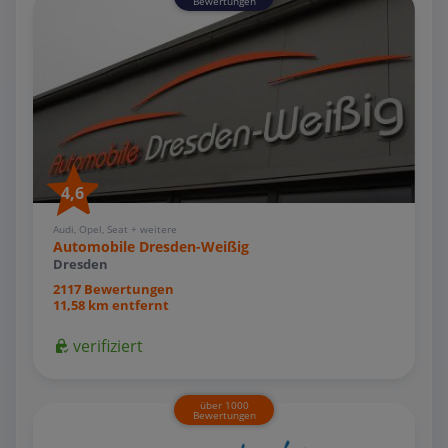
Bewertungen
4,6
Audi, Opel, Seat + weitere
Automobile Dresden-Weißig
Dresden
2117 Bewertungen
11,58 km entfernt
verifiziert
über 1000
Bewertungen