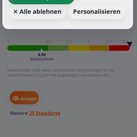
⨯ Alle ablehnen
Personalisieren
5
4,5
4,25
4
3,75
3,5
4,58
Marktschnitt
Marktschnitt stellt einen zusätzlichen Vergleichswert für die
Gesamtbewertung des hier angezeigten Autohauses dar.
Gruppe
Weitere
25 Standorte