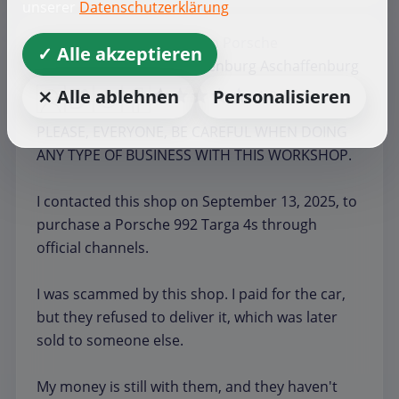
unserer
Datenschutzerklärung
ECLIPSE J.
Gebrauchtwagen
Porsche
✓ Alle akzeptieren
Porsche Zentrum Aschaffenburg Aschaffenburg
⨯ Alle ablehnen
Personalisieren
1,0/5
PLEASE, EVERYONE, BE CAREFUL WHEN DOING
ANY TYPE OF BUSINESS WITH THIS WORKSHOP.
I contacted this shop on September 13, 2025, to
purchase a Porsche 992 Targa 4s through
official channels.
I was scammed by this shop. I paid for the car,
but they refused to deliver it, which was later
sold to someone else.
My money is still with them, and they haven't