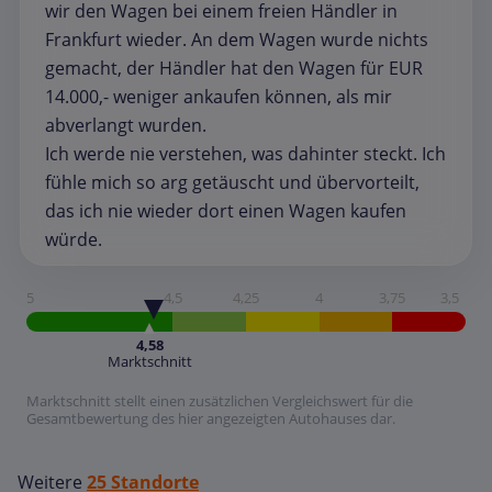
wir den Wagen bei einem freien Händler in
Frankfurt wieder. An dem Wagen wurde nichts
gemacht, der Händler hat den Wagen für EUR
14.000,- weniger ankaufen können, als mir
abverlangt wurden.
Ich werde nie verstehen, was dahinter steckt. Ich
fühle mich so arg getäuscht und übervorteilt,
das ich nie wieder dort einen Wagen kaufen
würde.
5
4,5
4,25
4
3,75
3,5
4,58
Marktschnitt
Marktschnitt stellt einen zusätzlichen Vergleichswert für die
Gesamtbewertung des hier angezeigten Autohauses dar.
Weitere
25 Standorte