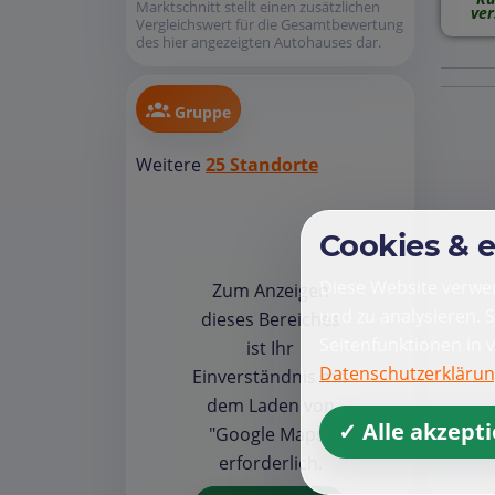
Marktschnitt stellt einen zusätzlichen
ver
Vergleichswert für die Gesamtbewertung
des hier angezeigten Autohauses dar.
Gruppe
Weitere
25 Standorte
Cookies & 
Diese Website verwen
Zum Anzeigen
und zu analysieren. 
dieses Bereiches
Seitenfunktionen in 
ist Ihr
Datenschutzerkläru
Einverständnis mit
dem Laden von
✓ Alle akzept
"Google Maps"
erforderlich.