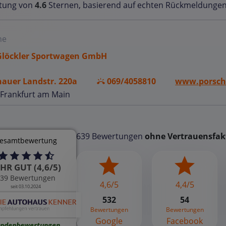
tung von
4.6
Sternen, basierend auf echten Rückmeldungen
he
Glöckler Sportwagen GmbH
auer Landstr. 220a
069/4058810
www.porsche
 Frankfurt am Main
639 Bewertungen
ohne Vertrauensfak
esamtbewertung
HR GUT (4,6/5)
39 Bewertungen
4,6/5
4,4/5
seit 03.10.2024
532
54
Bewertungen
Bewertungen
Google
Facebook
ndenbewertungen