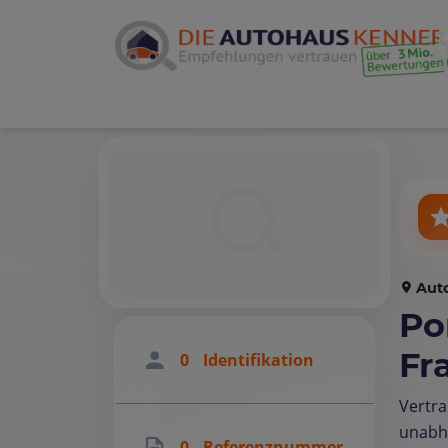
Aut
Po
Fr
0
Identifikation
Vertra
unabh
0
Referenznummer