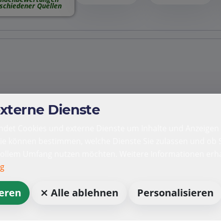
schiedener Quellen
externe Dienste
det Cookies und externe Dienste um Inhalte und Anzeigen 
Sie können bestimmen, welche Dienste Sie zulassen und ob S
vollem Umfang nutzen möchten. Weitere Informationen erha
ng
ieren
⨯ Alle ablehnen
Personalisieren