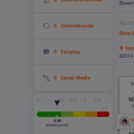
Bewer
Porsc
0
Stammkunde
Otto 
Han
0
Fairplay
60314
0
Social Media
G
SE
5
4,5
4,25
4
3,75
6
3,5
4,58
Marktschnitt
Ku