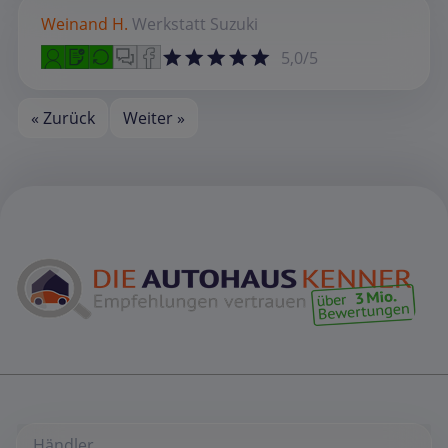
Weinand H.
Werkstatt
Suzuki
5,0/5
« Zurück
Weiter »
Händler