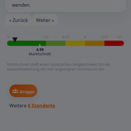
wenden.
« Zurück
Weiter »
5
4,5
4,25
4
3,75
3,5
4,58
Marktschnitt
Marktschnitt stellt einen zusätzlichen Vergleichswert für die
Gesamtbewertung des hier angezeigten Autohauses dar.
Gruppe
Weitere
6 Standorte