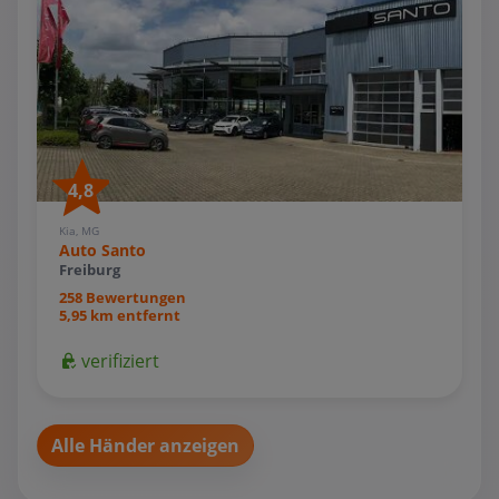
4,8
Kia, MG
Auto Santo
Freiburg
258 Bewertungen
5,95 km entfernt
verifiziert
Alle Händer anzeigen