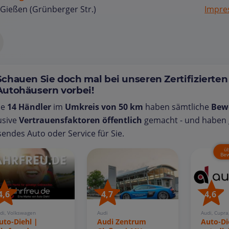
Gießen (Grünberger Str.)
Impr
Schauen Sie doch mal bei unseren Zertifizierten
Autohäusern vorbei!
se
14 Händler
im
Umkreis von 50 km
haben sämtliche
Bew
usive
Vertrauensfaktoren öffentlich
gemacht - und haben g
endes Auto oder Service für Sie.
ü
Bew
4,6
4,7
4,6
di, Volkswagen
Audi
Audi, Cupra
uto-Diehl |
Audi Zentrum
Auto-Di