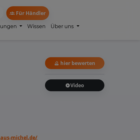
Für Händler
lungen
Wissen
Über uns
hier bewerten
Video
aus-michel.de/