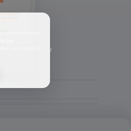
hl
wertungen
 entfernt
iziert
zu personalisieren
ie alle
lten Sie in unserer
f