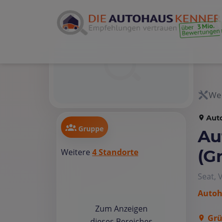
Wer
Aut
Gruppe
Au
(G
Weitere
4 Standorte
Seat, 
Autoh
Zum Anzeigen
Grü
dieses Bereiches