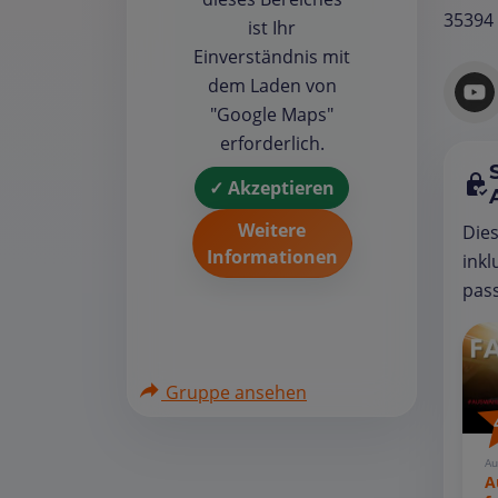
35394 
ist Ihr
Einverständnis mit
dem Laden von
"Google Maps"
erforderlich.
✓ Akzeptieren
Weitere
Die
Informationen
inkl
pass
Gruppe ansehen
Au
A