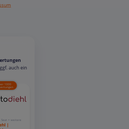
essum
ertungen
gf. auch ein
ber 1000
ertungen
, Seat + weitere
ehl |