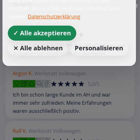
Seitenfunktionen in vollem Umfang nutzen
Bestens.
f
möchten. Weitere Informationen erhalten Sie in
unserer
Datenschutzerklärung
Rainer G.
Werkstatt
Volkswagen
✓ Alle akzeptieren
5,0/5
Ich bin sehr zufrieden mit den Mitarbeitern und
⨯ Alle ablehnen
Personalisieren
ausgeführten Arbeiten in der Werkstatt.
Argon K.
Werkstatt
Volkswagen
5,0/5
Ich bin schon lange Kunde im AH und war
immer sehr zufrieden. Meine Erfahrungen
waren ausschließlich positiv.
Ralf K.
Werkstatt
Volkswagen