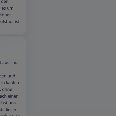
 der
s es um
 Hoher
olstadt ist
t aber nur
nden und
 zu kaufen
i, ohne
ach einer
chst uns
ob dieser