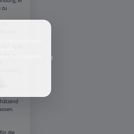
ündung, er
e zu
n zu
Minuten
zu personalisieren
edoch nicht
ie alle
eres in
lten Sie in unserer
f
in
ckmeldung
 die
chätzend
lassen.
für die