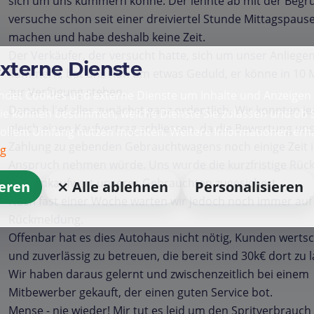
sich um uns kümmern könne. Der lehnte ab mit der Begr
versuche schon seit einer dreiviertel Stunde Mittagspaus
machen und habe deshalb keine Zeit.
Der Verkäufer, der versucht hatte, sich um unser Anliege
externe Dienste
kümmern, bat uns nun um etwas Geduld, er könne in 10 
zur Verfügung stehen.
det Cookies und externe Dienste um Inhalte und Anzeigen 
Danach lief alles zunächst ganz ordentlich. Wir konnten j
Sie können bestimmen, welche Dienste Sie zulassen und ob S
gleich einen Kaufvertrag schliessen, da die Bewertung uns
vollem Umfang nutzen möchten. Weitere Informationen erha
Zahlung zu gebenden Gebrauchtwagens noch einige Zeit 
ng
Anspruch nehmen würde. Uns wurde die kurzfristige Rü
zum Ankaufwert unseres Gebrauchten zugesichert.
ieren
⨯ Alle ablehnen
Personalisieren
Nach fast einer Woche warten wir jedoch noch immer auf
Rückmeldung.
Offenbar hat es dies Autohaus nicht nötig, Kunden werts
und zuverlässig zu betreuen, die bereit sind 30k€ dort zu 
Wir haben daraus gelernt und zwischenzeitlich bei einem
Mitbewerber gekauft, der einen guten Service bot.
Mense - nie wieder! Mir tut es leid um den Spritverbrauch 