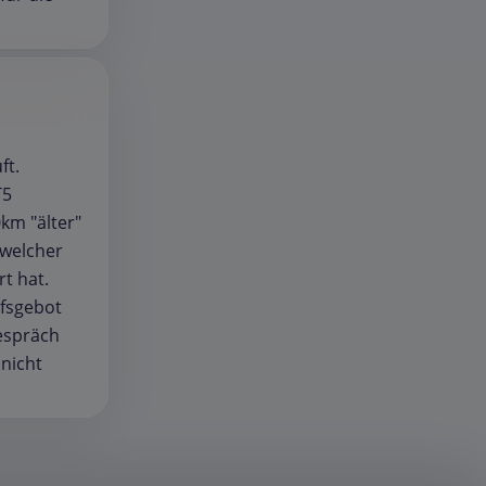
ft.
T5
km "älter"
 welcher
t hat.
ufsgebot
espräch
nicht