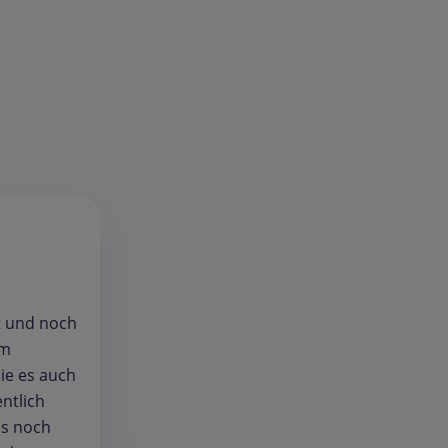
t und noch
km
ie es auch
ntlich
ls noch