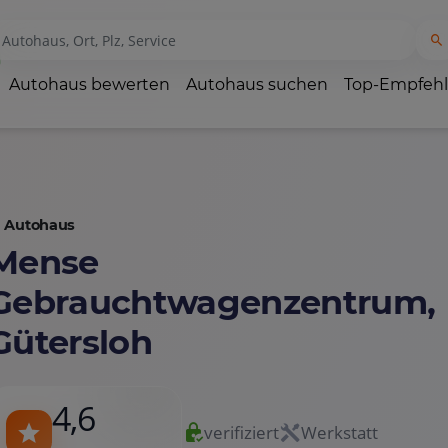
Autohaus bewerten
Autohaus suchen
Top-Empfeh
Autohaus
Mense
Gebrauchtwagenzentrum,
Gütersloh
4,6
verifiziert
Werkstatt