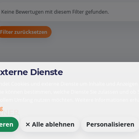
Keine Bewertugen mit diesem Filter gefunden.
Filter zurücksetzen
externe Dienste
det Cookies und externe Dienste um Inhalte und Anzeigen 
Sie können bestimmen, welche Dienste Sie zulassen und ob S
vollem Umfang nutzen möchten. Weitere Informationen erha
ng
ieren
⨯ Alle ablehnen
Personalisieren