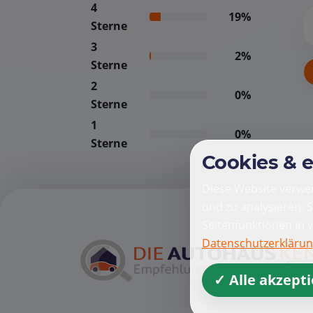
4
19%
Sterne
3
2%
Sterne
2
0%
Sterne
1
0%
Sterne
Cookies & 
Diese Website verwen
und zu analysieren. 
Seitenfunktionen in 
Datenschutzerkläru
✓ Alle akzept