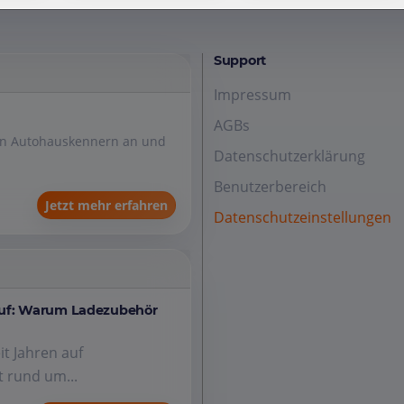
Support
Impressum
AGBs
den Autohauskennern an und
Datenschutzerklärung
Benutzerbereich
Jetzt mehr erfahren
Datenschutzeinstellungen
auf: Warum Ladezubehör
it Jahren auf
 rund um...