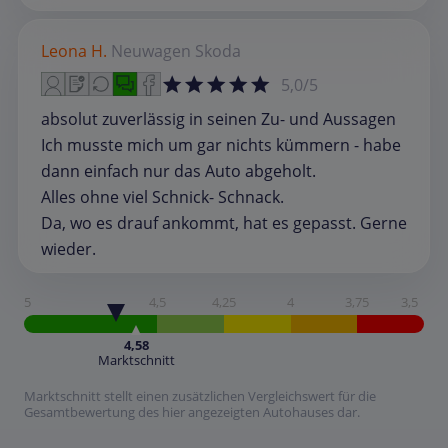
Leona H.
Neuwagen
Skoda
5,0/5
absolut zuverlässig in seinen Zu- und Aussagen
Ich musste mich um gar nichts kümmern - habe
dann einfach nur das Auto abgeholt.
Alles ohne viel Schnick- Schnack.
Da, wo es drauf ankommt, hat es gepasst. Gerne
wieder.
5
4,5
4,25
4
3,75
3,5
4,58
Marktschnitt
Marktschnitt stellt einen zusätzlichen Vergleichswert für die
Gesamtbewertung des hier angezeigten Autohauses dar.