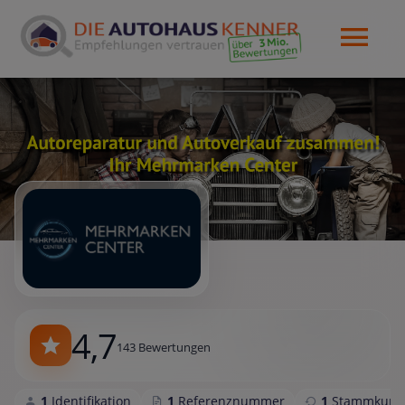
4,7
143 Bewertungen
1
Identifikation
1
Referenznummer
1
Stammkund