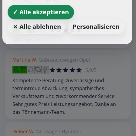
Vorgang vertraut war.
✓ Alle akzeptieren
Dirk G.
Neuwagen
Hyundai
⨯ Alle ablehnen
Personalisieren
5,0/5
Wie immer top!
Martina W.
Gebrauchtwagen
Opel
5,0/5
Kompetente Beratung, zuverlässige und
termintreue Abwicklung, sympathisches
Verkaufsteam und zuvorkommender Service.
Sehr gutes Preis Leistungsangebot. Danke an
das Tönnemann-Team.
Heiner W.
Neuwagen
Hyundai