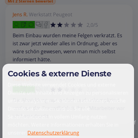
Mit 2 Sternen bewertet
Jens R.
Werkstatt
Peugeot
2,0/5
Beim Einbau wurden meine Felgen verkratzt. Es
ist zwar jetzt wieder alles in Ordnung, aber es
wäre schön gewesen, wenn man mich selbst
informiert hätte.
Cookies & externe Dienste
Hans D.
Werkstatt
Peugeot
Diese Website verwendet Cookies und externe
2,0/5
Dienste um Inhalte und Anzeigen zu personalisieren
Die Abwicklung war einfach und unkompliziert
und zu analysieren. Sie können bestimmen, welche
und von der Freundlichkeit Ihrer Mitarbeiter war
Dienste Sie zulassen und ob Sie alle
ich beeindruckt.
Seitenfunktionen in vollem Umfang nutzen
f
möchten. Weitere Informationen erhalten Sie in
unserer
Datenschutzerklärung