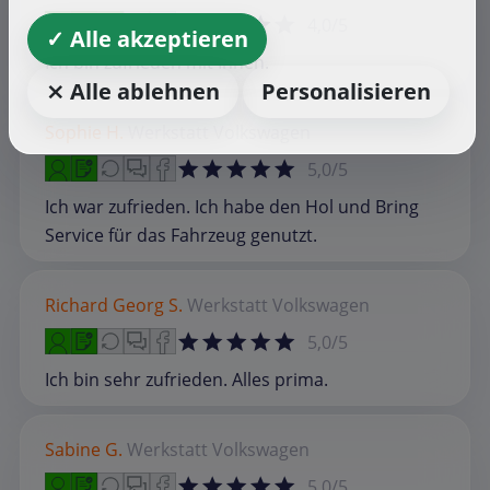
4,0/5
✓ Alle akzeptieren
Ich bin zufrieden mit Ihnen.
⨯ Alle ablehnen
Personalisieren
Sophie H.
Werkstatt
Volkswagen
5,0/5
Ich war zufrieden. Ich habe den Hol und Bring
Service für das Fahrzeug genutzt.
Richard Georg S.
Werkstatt
Volkswagen
5,0/5
Ich bin sehr zufrieden. Alles prima.
Sabine G.
Werkstatt
Volkswagen
5,0/5