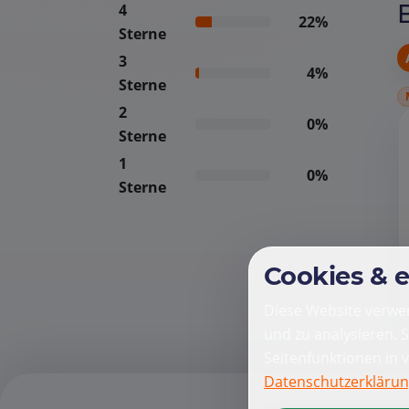
4
22%
Sterne
3
4%
Sterne
2
0%
Sterne
1
0%
Sterne
Cookies & 
Diese Website verwen
und zu analysieren. 
Seitenfunktionen in 
Datenschutzerkläru