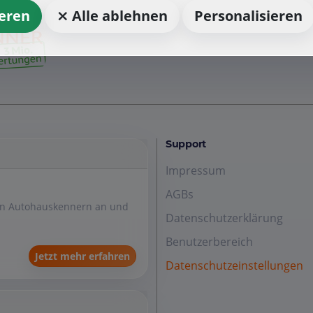
ieren
⨯ Alle ablehnen
Personalisieren
Support
Impressum
AGBs
den Autohauskennern an und
Datenschutzerklärung
Benutzerbereich
Jetzt mehr erfahren
Datenschutzeinstellungen