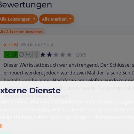
Bewertungen
Alle Leistungen
Alle Marken
Mit 2 Sternen bewertet
Jens M.
Werkstatt
Seat
2,0/5
Dieser Werkstattbesuch war anstrengend. Der Schlüssel s
erneuert werden, jedoch wurde zwei Mal der falsche Schlü
bestellt und bei einer Nachfrage am Telefon wurde mir nic
dass der falsche Schlüssel bestellt wurde. Die Kommunika
externe Dienste
könnte etwas besser werden.
det Cookies und externe Dienste um Inhalte und Anzeigen 
Sie können bestimmen, welche Dienste Sie zulassen und ob S
vollem Umfang nutzen möchten. Weitere Informationen erha
ng