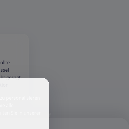
ollte
ssel
ht gesagt,
tion
zu personalisieren
ie alle
lten Sie in unserer
f