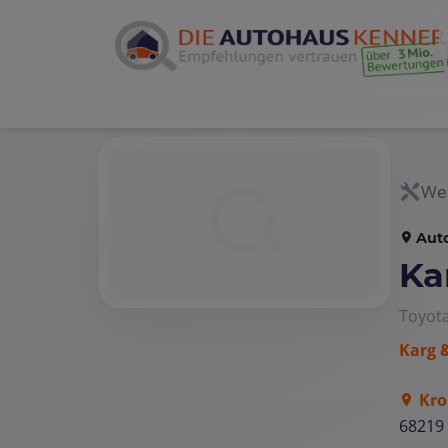
Wer
Aut
Ka
Toyot
Karg 
Kro
68219