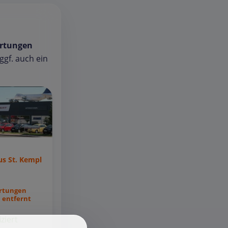
rtungen
gf. auch ein
s St. Kempl
rtungen
 entfernt
iziert