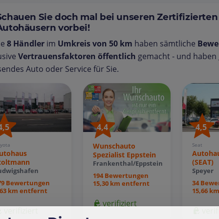
Schauen Sie doch mal bei unseren Zertifizierten
Autohäusern vorbei!
se
8 Händler
im
Umkreis von 50 km
haben sämtliche
Bewe
usive
Vertrauensfaktoren öffentlich
gemacht - und haben g
endes Auto oder Service für Sie.
4,5
4,4
4,5
yota
Wunschauto
Seat
utohaus
Autohau
Spezialist Eppstein
toltmann
(SEAT)
Frankenthal/Eppstein
udwigshafen
Speyer
194 Bewertungen
79 Bewertungen
34 Bewe
15,30 km entfernt
,63 km entfernt
15,66 km
verifiziert
verifiziert
verif