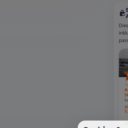
Die
inkl
pass
To
A
S
L
3
7