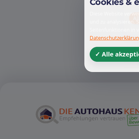
Cookies & 
Diese Website verwen
Al
und zu analysieren. 
Seitenfunktionen in 
Datenschutzerkläru
✓ Alle akzept