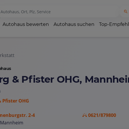
Autohaus bewerten
Autohaus suchen
Top-Empfeh
kstatt
ohaus
rg & Pfister OHG, Mannhe
a
& Pfister OHG
nenburgstr. 2-4
0621/879800
 Mannheim