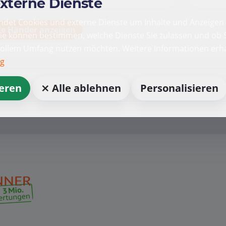
externe Dienste
det Cookies und externe Dienste um Inhalte und Anzeigen 
le Händer anzeigen
Sie können bestimmen, welche Dienste Sie zulassen und ob S
vollem Umfang nutzen möchten. Weitere Informationen erha
ng
ieren
⨯ Alle ablehnen
Personalisieren