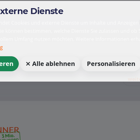
externe Dienste
det Cookies und externe Dienste um Inhalte und Anzeigen 
Sie können bestimmen, welche Dienste Sie zulassen und ob S
vollem Umfang nutzen möchten. Weitere Informationen erha
ng
ieren
⨯ Alle ablehnen
Personalisieren
weit