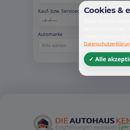
Cookies & 
Kauf- bzw. Servicedatum *
Diese Website verwen
und zu analysieren. 
Automarke
Seitenfunktionen in 
Datenschutzerkläru
Bitte wählen
✓ Alle akzept