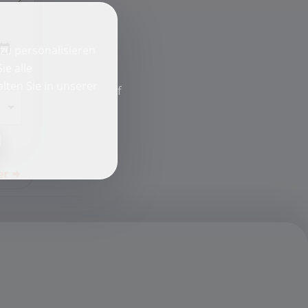
zu personalisieren
ie alle
lten Sie in unserer
f
er