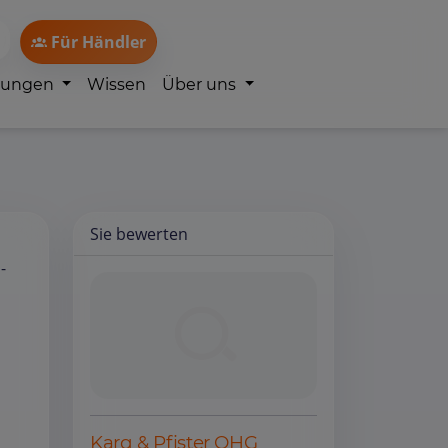
Für Händler
lungen
Wissen
Über uns
Sie bewerten
-
Karg & Pfister OHG