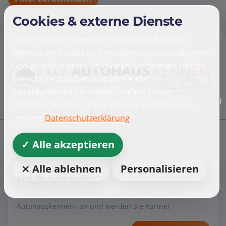
Cookies & externe Dienste
Diese Website verwendet Cookies und externe
Dienste um Inhalte und Anzeigen zu personalisieren
und zu analysieren. Sie können bestimmen, welche
Dienste Sie zulassen und ob Sie alle
Seitenfunktionen in vollem Umfang nutzen
f
möchten. Weitere Informationen erhalten Sie in
unserer
Datenschutzerklärung
✓ Alle akzeptieren
Händler
⨯ Alle ablehnen
Personalisieren
Sind Sie Autohändler?
Fordern Sie unverbindlich Informationen zu den
Autohauskennern an und werden Sie Partner