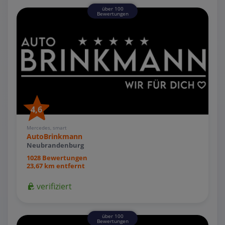
über 100
Bewertungen
4,6
Mercedes, smart
AutoBrinkmann
Neubrandenburg
1028 Bewertungen
23,67 km entfernt
verifiziert
über 100
Bewertungen