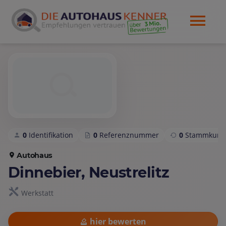
0
Identifikation
0
Referenznummer
0
Stammkund
Autohaus
Dinnebier, Neustrelitz
Werkstatt
hier bewerten