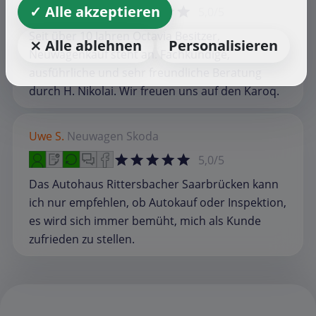
✓ Alle akzeptieren
5,0/5
Seit über 10 Jahren Octavia Besitzer,
⨯ Alle ablehnen
Personalisieren
Neuwagenkauf steht an. Fachkundige,
ausführliche und sehr freundliche Beratung
durch H. Nikolai. Wir freuen uns auf den Karoq.
Uwe S.
Neuwagen
Skoda
5,0/5
Das Autohaus Rittersbacher Saarbrücken kann
ich nur empfehlen, ob Autokauf oder Inspektion,
es wird sich immer bemüht, mich als Kunde
zufrieden zu stellen.