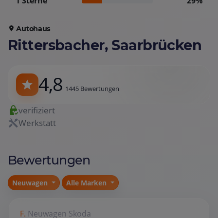
1 Sterne
29%
Autohaus
Rittersbacher, Saarbrücken
4,8
1445 Bewertungen
verifiziert
Werkstatt
Bewertungen
Neuwagen
Alle Marken
F.
Neuwagen
Skoda