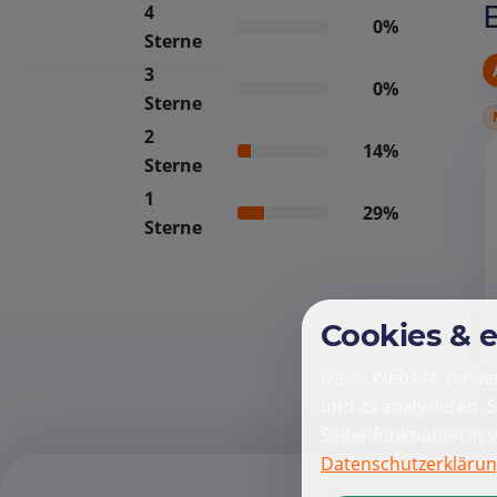
4
0%
Sterne
3
0%
Sterne
2
14%
Sterne
1
29%
Sterne
Cookies & 
Diese Website verwen
und zu analysieren. 
Seitenfunktionen in 
Datenschutzerkläru