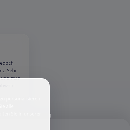
jedoch
nz. Sehr
t und man
 obwohl
zu personalisieren
ie alle
lten Sie in unserer
f