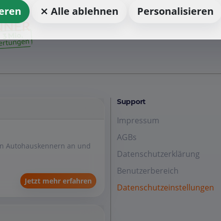
ieren
⨯ Alle ablehnen
Personalisieren
Support
Impressum
AGBs
den Autohauskennern an und
Datenschutzerklärung
Benutzerbereich
Jetzt mehr erfahren
Datenschutzeinstellungen