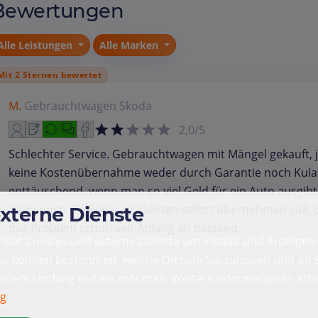
Bewertungen
Alle Leistungen
Alle Marken
Mit 2 Sternen bewertet
M.
Gebrauchtwagen
Skoda
2,0/5
Schlechter Service. Gebrauchtwagen mit Mängel gekauft, 
keine Kostenübernahme weder durch Garantie noch Kula
enttäuschend, wenn man so viel Geld für ein Auto ausgib
dann noch die Reparaturkosten selbst übernehmen soll,
externe Dienste
das Problem schon seit Anfang an bestand.
det Cookies und externe Dienste um Inhalte und Anzeigen 
Sie können bestimmen, welche Dienste Sie zulassen und ob S
vollem Umfang nutzen möchten. Weitere Informationen erha
ng