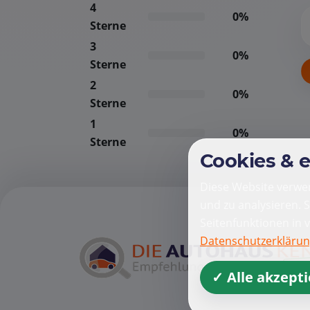
4
0%
Sterne
3
0%
Sterne
2
0%
Sterne
1
0%
Sterne
Cookies & 
Diese Website verwen
und zu analysieren. 
Seitenfunktionen in 
Datenschutzerkläru
✓ Alle akzept