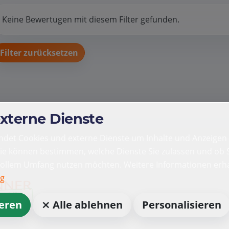
Keine Bewertugen mit diesem Filter gefunden.
Filter zurücksetzen
externe Dienste
det Cookies und externe Dienste um Inhalte und Anzeigen 
Sie können bestimmen, welche Dienste Sie zulassen und ob S
vollem Umfang nutzen möchten. Weitere Informationen erha
ng
ieren
⨯ Alle ablehnen
Personalisieren