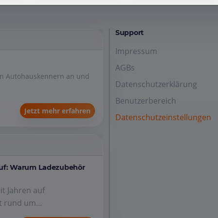
Support
Impressum
AGBs
den Autohauskennern an und
Datenschutzerklärung
Benutzerbereich
Jetzt mehr erfahren
Datenschutzeinstellungen
auf: Warum Ladezubehör
it Jahren auf
 rund um...