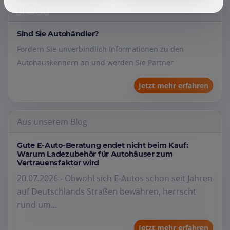
Händler
Sind Sie Autohändler?
Fordern Sie unverbindlich Informationen zu den
Autohauskennern an und werden Sie Partner
Jetzt mehr erfahren
Aus unserem Blog
Gute E-Auto-Beratung endet nicht beim Kauf:
Warum Ladezubehör für Autohäuser zum
Vertrauensfaktor wird
20.07.2026 - Obwohl sich E-Autos schon seit Jahren
auf Deutschlands Straßen bewähren, herrscht
rund um...
Jetzt mehr erfahren