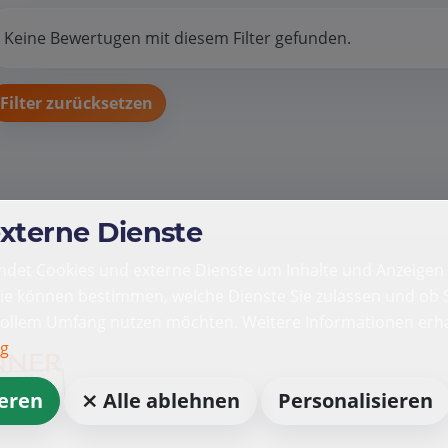
Keine Bewertugen mit diesem Filter gefunden.
Filter zurücksetzen
externe Dienste
det Cookies und externe Dienste um Inhalte und Anzeigen 
Sie können bestimmen, welche Dienste Sie zulassen und ob S
vollem Umfang nutzen möchten. Weitere Informationen erha
ng
ieren
⨯ Alle ablehnen
Personalisieren