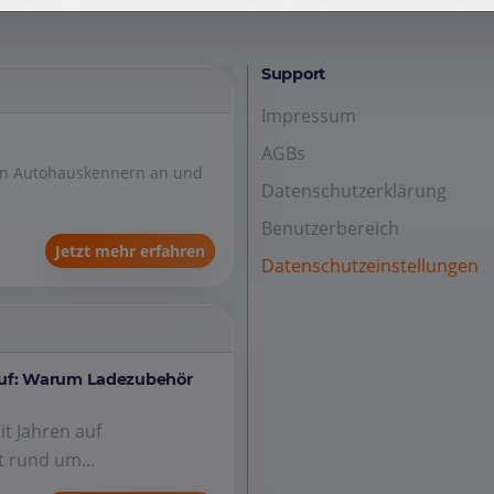
Support
Impressum
AGBs
den Autohauskennern an und
Datenschutzerklärung
Benutzerbereich
Jetzt mehr erfahren
Datenschutzeinstellungen
auf: Warum Ladezubehör
it Jahren auf
 rund um...