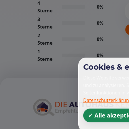
4
0%
Sterne
3
0%
Sterne
2
0%
Sterne
1
0%
Sterne
Cookies & 
Diese Website verwen
und zu analysieren. 
Seitenfunktionen in 
Datenschutzerkläru
✓ Alle akzept