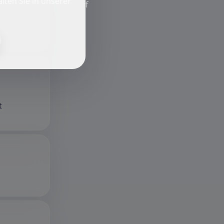
lten Sie in unserer
f
t