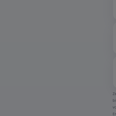
Z
b
v
E