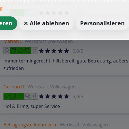
vollem Umfang nutzen möchten. Weitere Informationen erha
Jürgen H.
Werkstatt
Volkswagen
ng
5,0/5
ieren
⨯ Alle ablehnen
Personalisieren
Werkstattservice war top
Marion L.
Werkstatt
Volkswagen
5,0/5
immer termingerecht, hilfsbereit, gute Betreuung, äußers
zufrieden
Gerhard F.
Werkstatt
Volkswagen
5,0/5
Hol & Bring, super Service
Befragungsteilnehmer m.
Werkstatt
Volkswagen