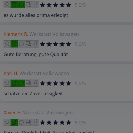
5,0/5
es wurde alles prima erledigt
Klemens R.
Werkstatt
Volkswagen
5,0/5
Gute Beratung, gute Qualität
Karl H.
Werkstatt
Volkswagen
5,0/5
schätze die Zuverlässigkeit
Xaver H.
Werkstatt
Volkswagen
5,0/5
Service, Pünktlichkeit, Sauberkeit perfekt