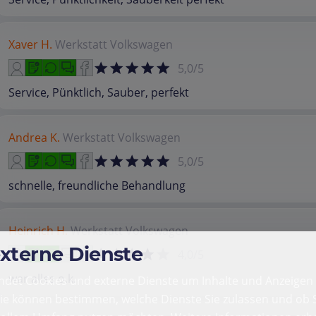
Xaver H.
Werkstatt
Volkswagen
5,0/5
Service, Pünktlich, Sauber, perfekt
Andrea K.
Werkstatt
Volkswagen
5,0/5
schnelle, freundliche Behandlung
Heinrich H.
Werkstatt
Volkswagen
externe Dienste
4,0/5
war alles o.k.
det Cookies und externe Dienste um Inhalte und Anzeigen 
Sie können bestimmen, welche Dienste Sie zulassen und ob S