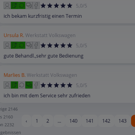
5,0/5
ich bekam kurzfristig einen Termin
Ursula R.
Werkstatt
Volkswagen
5,0/5
gute Behandl.,sehr gute Bedienung
Marlies B.
Werkstatt
Volkswagen
5,0/5
ich bin mit dem Service sehr zufrieden
eige
2146
is
2160
‹
1
2
...
140
141
142
143
on
2232
rgebnissen