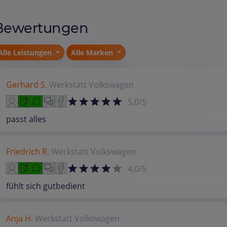
Bewertungen
Alle Leistungen
Alle Marken
Gerhard S.
Werkstatt
Volkswagen
5,0/5
passt alles
Friedrich R.
Werkstatt
Volkswagen
4,0/5
fühlt sich gutbedient
Anja H.
Werkstatt
Volkswagen