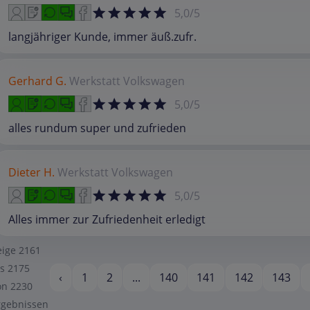
5,0/5
langjähriger Kunde, immer äuß.zufr.
Gerhard G.
Werkstatt
Volkswagen
5,0/5
alles rundum super und zufrieden
Dieter H.
Werkstatt
Volkswagen
5,0/5
Alles immer zur Zufriedenheit erledigt
eige
2161
is
2175
‹
1
2
...
140
141
142
143
on
2230
rgebnissen