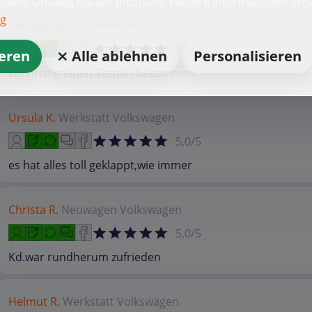
vollem Umfang nutzen möchten. Weitere Informationen erha
ng
Befragungsteilnehmer m.
Werkstatt
Volkswagen
5,0/5
ieren
⨯ Alle ablehnen
Personalisieren
kurzfristig einen Termin bekommen
Ursula K.
Werkstatt
Volkswagen
5,0/5
es hat alles toll geklappt,wie immer
Christa R.
Neuwagen
Volkswagen
5,0/5
Kd.war rundherum zufrieden
Helmut R.
Werkstatt
Volkswagen