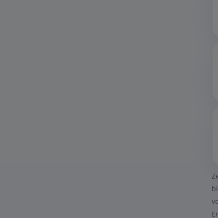
Z
b
v
E