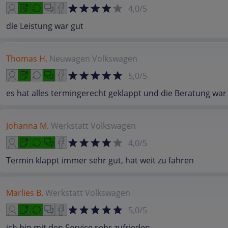
4,0/5
die Leistung war gut
Thomas H.
Neuwagen
Volkswagen
5,0/5
es hat alles termingerecht geklappt und die Beratung war
Johanna M.
Werkstatt
Volkswagen
4,0/5
Termin klappt immer sehr gut, hat weit zu fahren
Marlies B.
Werkstatt
Volkswagen
5,0/5
ich bin mit den Service sehr zufrieden