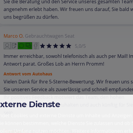
Sie die Beratung und den Service unseres gesamten Team
angenehm erlebt haben. Wir freuen uns darauf, Sie bald w
uns begrüßen zu dürfen.
Marco O.
Gebrauchtwagen
Seat
5,0/5
Immer erreichbar, sowohl telefonisch als auch per Mail! 
Antwort parat. Großes Lob an Herrn Promm!
Antwort vom Autohaus
Vielen Dank für Ihre 5‑Sterne‑Bewertung. Wir freuen uns 
Sie unseren Service als zuverlässig und schnell empfunde
Ihr positives Feedback motiviert das Team, den hohen
externe Dienste
Qualitätsstandard weiterzuhalten und auch künftig für Sie
sein.
det Cookies und externe Dienste um Inhalte und Anzeigen 
Sie können bestimmen, welche Dienste Sie zulassen und ob S
vollem Umfang nutzen möchten. Weitere Informationen erha
Thomas S.
Gebrauchtwagen
Seat