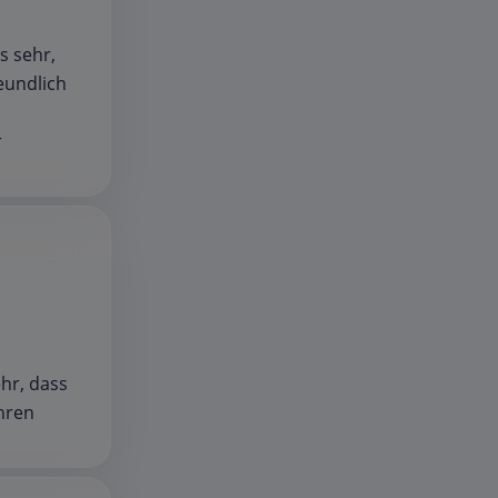
s sehr,
eundlich
r
ehr, dass
hren