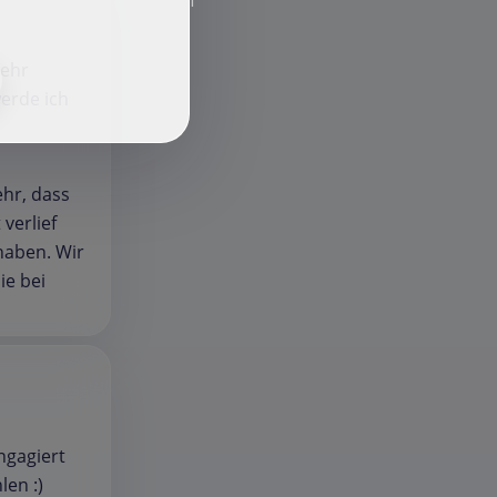
f
sehr
erde ich
ehr, dass
verlief
haben. Wir
ie bei
ngagiert
len :)