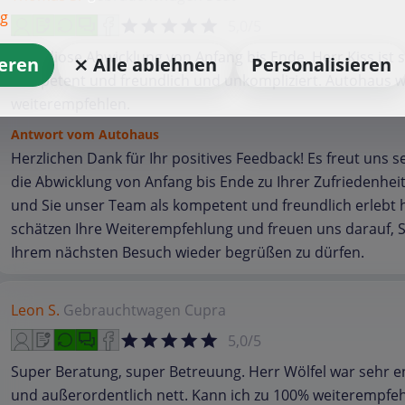
ng
5,0/5
Grandiose Abwicklung von Anfang bis Ende. Herr Kiss ist 
ieren
⨯ Alle ablehnen
Personalisieren
kompetent und freundlich und unkompliziert. Autohaus w
weiterempfehlen.
Antwort vom Autohaus
Herzlichen Dank für Ihr positives Feedback! Es freut uns s
die Abwicklung von Anfang bis Ende zu Ihrer Zufriedenheit 
und Sie unser Team als kompetent und freundlich erlebt 
schätzen Ihre Weiterempfehlung und freuen uns darauf, S
Ihrem nächsten Besuch wieder begrüßen zu dürfen.
Leon S.
Gebrauchtwagen
Cupra
5,0/5
Super Beratung, super Betreuung. Herr Wölfel war sehr e
und außerordentlich nett. Kann ich zu 100% weiterempfeh