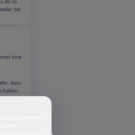
s als so
ieder bei
Immer eine
sehr, dass
n haben.
 da zu
zu personalisieren
ie alle
lten Sie in unserer