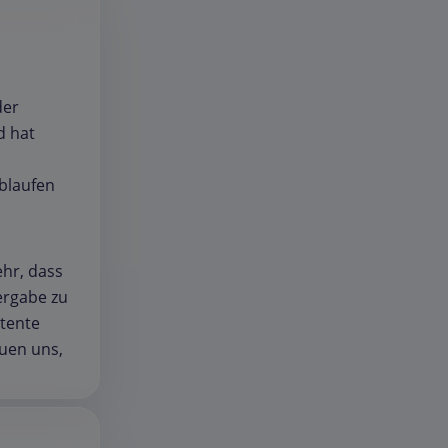
der
d hat
blaufen
ehr, dass
ergabe zu
etente
euen uns,