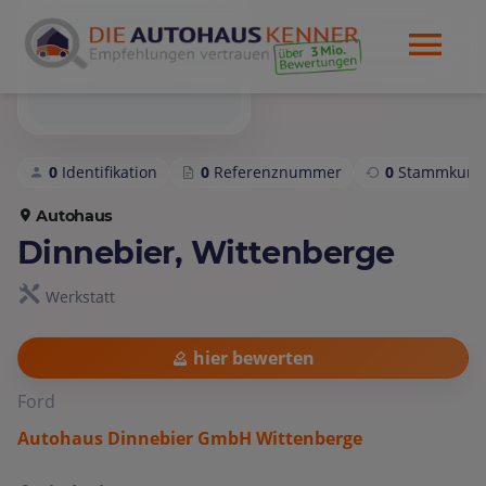
0
Identifikation
0
Referenznummer
0
Stammkund
Autohaus
Dinnebier, Wittenberge
Werkstatt
hier bewerten
Ford
Autohaus Dinnebier GmbH Wittenberge