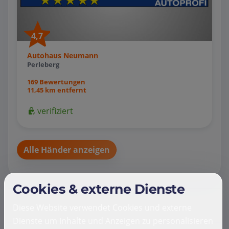
4,7
Autohaus Neumann
Perleberg
169 Bewertungen
11,45 km entfernt
verifiziert
Alle Händer anzeigen
Cookies & externe Dienste
Diese Website verwendet Cookies und externe
Dienste um Inhalte und Anzeigen zu personalisieren