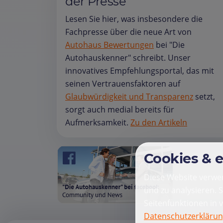
der Presse
Lesen Sie hier, was insbesondere die
Fachpresse über die neue Art von
Autohaus Bewertungen
bei "Die
Autohauskenner" schreibt. Unser
innovatives Empfehlungsportal, das mit
seinen Vertrauensfaktoren auf
Glaubwürdigkeit und Transparenz
setzt,
sorgt auch medial bereits für
Aufmerksamkeit.
Zu den Artikeln
Cookies & 
Diese Website verwen
und zu analysieren. 
Seitenfunktionen in 
Datenschutzerkläru