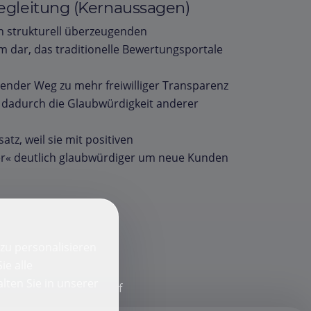
egleitung (Kernaussagen)
n strukturell überzeugenden
 dar, das traditionelle Bewertungsportale
hender Weg zu mehr freiwilliger Transparenz
 dadurch die Glaubwürdigkeit anderer
z, weil sie mit positiven
r« deutlich glaubwürdiger um neue Kunden
zu personalisieren
ie alle
lten Sie in unserer
f