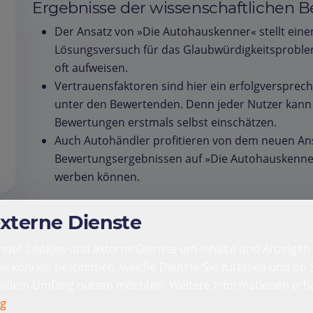
Ergebnisse der wissenschaftlichen B
Der Ansatz von »Die Autohauskenner« stellt eine
Lösungsversuch für das Glaubwürdigkeitsproblem
oft aufweisen.
Vertrauensfaktoren sind hier ein erfolgversprec
unter den Bewertenden. Denn jeder Nutzer kann
Bewertungen erstmals selbst einschätzen.
Auch Autohändler profitieren von dem neuen Ansat
Bewertungsergebnissen auf »Die Autohauskenne
werben können.
externe Dienste
det Cookies und externe Dienste um Inhalte und Anzeigen 
Sie können bestimmen, welche Dienste Sie zulassen und ob S
vollem Umfang nutzen möchten. Weitere Informationen erha
ng