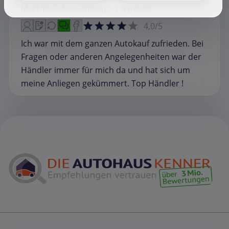
Mark K.
Gebrauchtwagen
Hyundai
4,0/5
Ich war mit dem ganzen Autokauf zufrieden. Bei
Fragen oder anderen Angelegenheiten war der
Händler immer für mich da und hat sich um
meine Anliegen gekümmert. Top Händler !