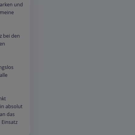
Marken und
r meine
z bei den
ten
ngslos
alle
nkt
in absolut
 an das
 Einsatz