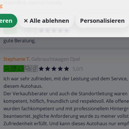
Freundlich, Sachverständig
ng
ieren
⨯ Alle ablehnen
Personalisieren
Karl-Otto B.
Neuwagen
Hyundai
5,0/5
gute Beratung,
Stephanie T.
Gebrauchtwagen
Opel
5,0/5
Ich war sehr zufrieden, mit der Leistung und dem Service, 
diesem Autohaus.
Der Verkaufsberater und auch die Standortleitung waren
kompetent, höflich, freundlich und respektvoll. Alle offen
wurden fachkompetent und mit professionellem Hinterg
beantwortet. Jegliche Anforderung wurde zu meiner volls
Zufriedenheit erfüllt. Und kann dieses Autohaus nur empf