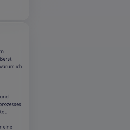
im
ßerst
 warum ich
 und
fprozesses
tet.
r eine