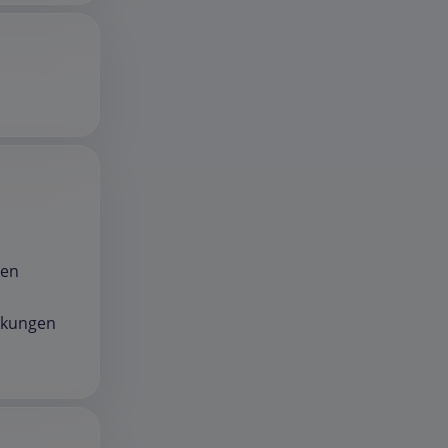
gen
nkungen