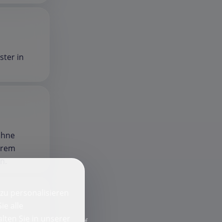
ster in
ohne
serem
n.
zu personalisieren
ie alle
lten Sie in unserer