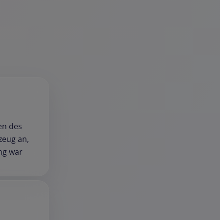
en des
zeug an,
ng war