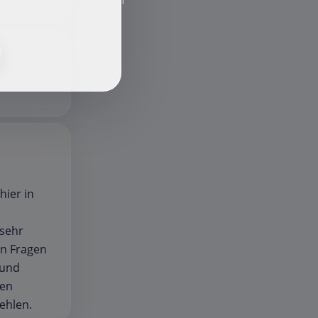
f
hier in
 sehr
en Fragen
rund
ten
ehlen.