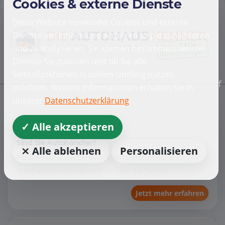
Cookies & externe Dienste
Diese Website verwendet Cookies und externe
Dienste um Inhalte und Anzeigen zu personalisieren
und zu analysieren. Sie können bestimmen, welche
Dienste Sie zulassen und ob Sie alle
Seitenfunktionen in vollem Umfang nutzen
f
möchten. Weitere Informationen erhalten Sie in
unserer
Datenschutzerklärung
Händler
✓ Alle akzeptieren
Sind Sie Autohändler?
⨯ Alle ablehnen
Personalisieren
Fordern Sie unverbindlich Informationen zu den
Autohauskennern an und werden Sie Partner
Jetzt mehr erfahren