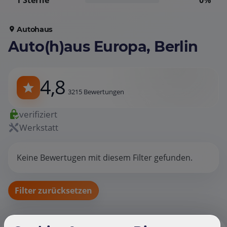
1 Sterne
0%
Autohaus
Auto(h)aus Europa, Berlin
4,8
3215 Bewertungen
verifiziert
Werkstatt
Keine Bewertugen mit diesem Filter gefunden.
Filter zurücksetzen