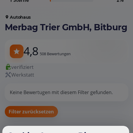
1 Sterne
2%
Autohaus
Merbag Trier GmbH, Bitburg
4,8
508 Bewertungen
verifiziert
Werkstatt
Keine Bewertugen mit diesem Filter gefunden.
Filter zurücksetzen