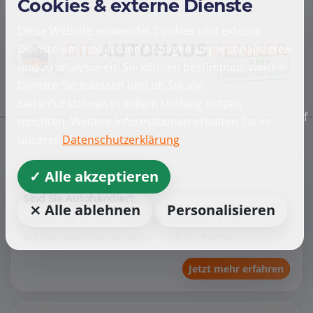
Cookies & externe Dienste
Diese Website verwendet Cookies und externe
Dienste um Inhalte und Anzeigen zu personalisieren
und zu analysieren. Sie können bestimmen, welche
Dienste Sie zulassen und ob Sie alle
Seitenfunktionen in vollem Umfang nutzen
f
möchten. Weitere Informationen erhalten Sie in
unserer
Datenschutzerklärung
Händler
✓ Alle akzeptieren
Sind Sie Autohändler?
⨯ Alle ablehnen
Personalisieren
Fordern Sie unverbindlich Informationen zu den
Autohauskennern an und werden Sie Partner
Jetzt mehr erfahren