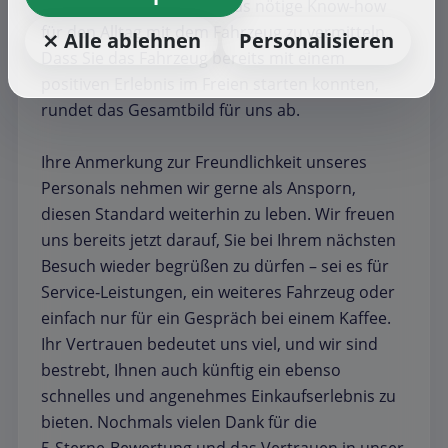
beantworten und Ihnen das nötige Know‑how
für den Alltag mit dem Fahrzeug zu vermitteln.
⨯ Alle ablehnen
Personalisieren
Dass Sie das Fahrzeug bereits mit einem
positiven Erlebnis im Freien starten konnten,
rundet das Gesamtbild für uns ab.
Ihre Anmerkung zur Freundlichkeit unseres
Personals nehmen wir gerne als Ansporn,
diesen Standard weiterhin zu leben. Wir freuen
uns bereits jetzt darauf, Sie bei Ihrem nächsten
Besuch wieder begrüßen zu dürfen – sei es für
Service‑Leistungen, ein weiteres Fahrzeug oder
einfach nur für ein Gespräch bei einem Kaffee.
Ihr Vertrauen bedeutet uns viel, und wir sind
bestrebt, Ihnen auch künftig ein ebenso
schnelles und angenehmes Einkaufserlebnis zu
bieten. Nochmals vielen Dank für die