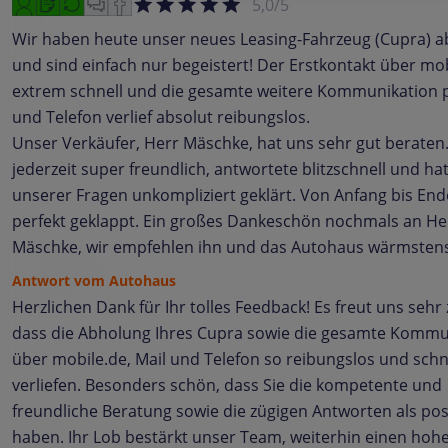
5,0/5
Wir haben heute unser neues Leasing-Fahrzeug (Cupra) a
und sind einfach nur begeistert! Der Erstkontakt über mobi
extrem schnell und die gesamte weitere Kommunikation p
und Telefon verlief absolut reibungslos.
​Unser Verkäufer, Herr Mäschke, hat uns sehr gut beraten.
jederzeit super freundlich, antwortete blitzschnell und ha
unserer Fragen unkompliziert geklärt. Von Anfang bis Ende
perfekt geklappt. Ein großes Dankeschön nochmals an He
Mäschke, wir empfehlen ihn und das Autohaus wärmstens
Antwort vom Autohaus
Herzlichen Dank für Ihr tolles Feedback! Es freut uns sehr
dass die Abholung Ihres Cupra sowie die gesamte Kommu
über mobile.de, Mail und Telefon so reibungslos und schn
verliefen. Besonders schön, dass Sie die kompetente und
freundliche Beratung sowie die zügigen Antworten als posi
haben. Ihr Lob bestärkt unser Team, weiterhin einen hoh