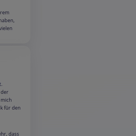
hrem
 haben,
vielen
t.
 der
 mich
k für den
ehr, dass