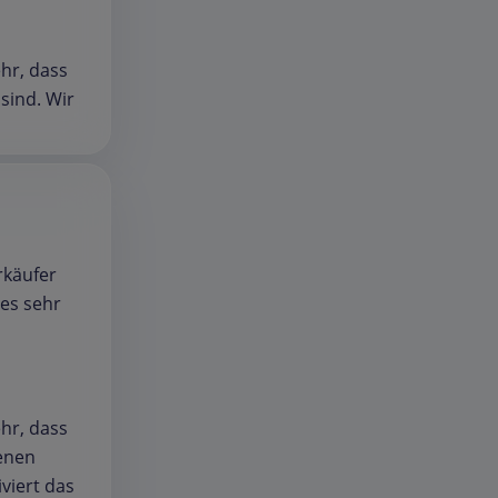
ehr, dass
sind. Wir
rkäufer
les sehr
ehr, dass
fenen
viert das