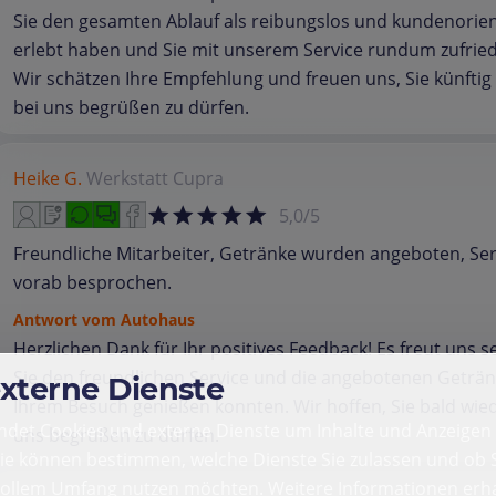
Sie den gesamten Ablauf als reibungslos und kundenorien
erlebt haben und Sie mit unserem Service rundum zufried
Wir schätzen Ihre Empfehlung und freuen uns, Sie künftig
bei uns begrüßen zu dürfen.
Heike G.
Werkstatt
Cupra
5,0/5
Freundliche Mitarbeiter, Getränke wurden angeboten, Ser
vorab besprochen.
Antwort vom Autohaus
Herzlichen Dank für Ihr positives Feedback! Es freut uns s
Sie den freundlichen Service und die angebotenen Geträn
externe Dienste
Ihrem Besuch genießen konnten. Wir hoffen, Sie bald wied
det Cookies und externe Dienste um Inhalte und Anzeigen 
uns begrüßen zu dürfen.
Sie können bestimmen, welche Dienste Sie zulassen und ob S
vollem Umfang nutzen möchten. Weitere Informationen erha