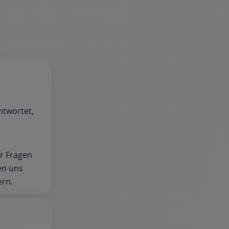
ntwortet,
er Fragen
en uns
ern.