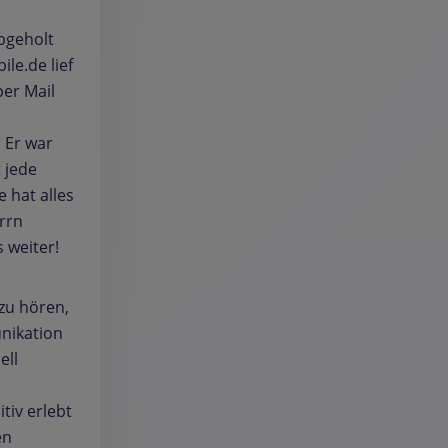
bgeholt
le.de lief
er Mail
 Er war
t jede
 hat alles
rrn
 weiter!
 zu hören,
nikation
ell
tiv erlebt
en