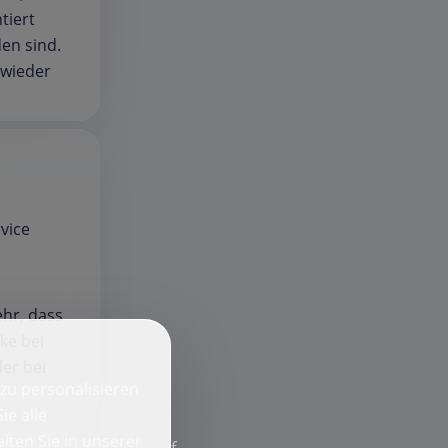
tiert
en sind.
 wieder
vice
ehr, dass
ke bei
er bei
zu personalisieren
ie alle
lten Sie in unserer