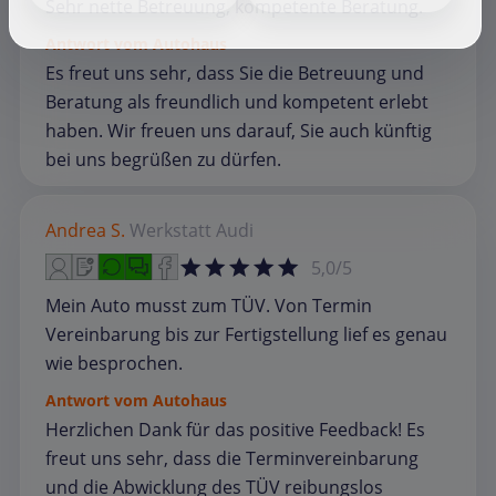
Sehr nette Betreuung, kompetente Beratung.
Antwort vom Autohaus
Es freut uns sehr, dass Sie die Betreuung und
Beratung als freundlich und kompetent erlebt
haben. Wir freuen uns darauf, Sie auch künftig
bei uns begrüßen zu dürfen.
Andrea S.
Werkstatt
Audi
5,0/5
Mein Auto musst zum TÜV. Von Termin
Vereinbarung bis zur Fertigstellung lief es genau
wie besprochen.
Antwort vom Autohaus
Herzlichen Dank für das positive Feedback! Es
freut uns sehr, dass die Terminvereinbarung
und die Abwicklung des TÜV reibungslos