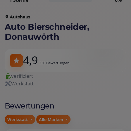
1 Sterne
0%
Autohaus
Auto Bierschneider,
Donauwörth
4,9
330 Bewertungen
verifiziert
Werkstatt
Bewertungen
Werkstatt
Alle Marken