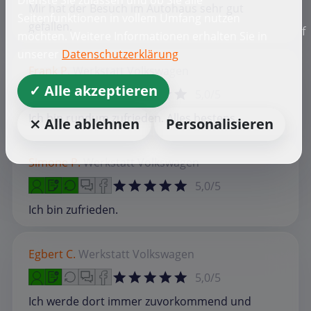
Dienste Sie zulassen und ob Sie alle
Mir hat der Besuch im Autohaus sehr gut
Seitenfunktionen in vollem Umfang nutzen
gefallen.
f
möchten. Weitere Informationen erhalten Sie in
unserer
Datenschutzerklärung
Frank P.
Werkstatt
Volkswagen
✓ Alle akzeptieren
5,0/5
Ich bin rundum zufrieden. Alles bestens.
⨯ Alle ablehnen
Personalisieren
Simone P.
Werkstatt
Volkswagen
5,0/5
Ich bin zufrieden.
Egbert C.
Werkstatt
Volkswagen
5,0/5
Ich werde dort immer zuvorkommend und