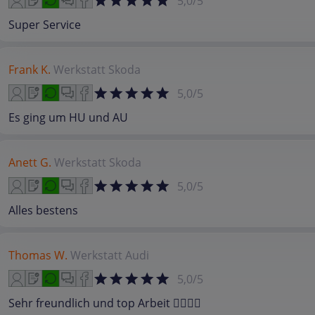
5,0/5
Super Service
Frank K.
Werkstatt
Skoda
5,0/5
Es ging um HU und AU
Anett G.
Werkstatt
Skoda
5,0/5
Alles bestens
Thomas W.
Werkstatt
Audi
5,0/5
Sehr freundlich und top Arbeit 👍🏻👌🏻