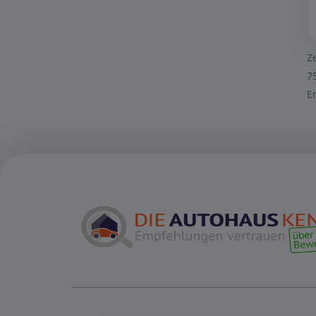
Z
7
E