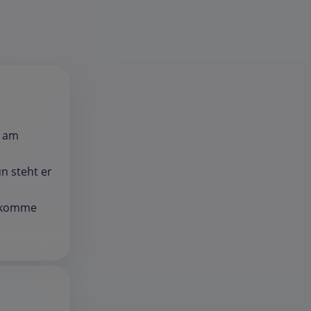
b am
n steht er
bekomme