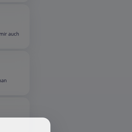
 mir auch
 man