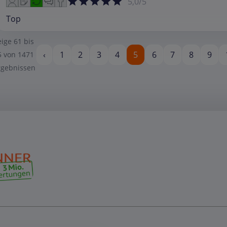
5,0/5
Top
eige
61
bis
‹
1
2
3
4
5
6
7
8
9
5
von
1471
rgebnissen