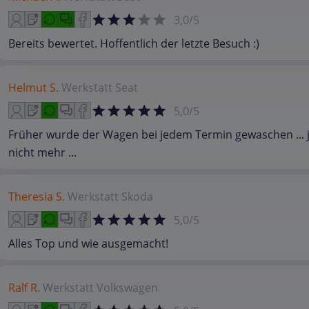
3,0/5
Bereits bewertet. Hoffentlich der letzte Besuch :)
Helmut S.
Werkstatt
Seat
5,0/5
Früher wurde der Wagen bei jedem Termin gewaschen ... je
nicht mehr ...
Theresia S.
Werkstatt
Skoda
5,0/5
Alles Top und wie ausgemacht!
Ralf R.
Werkstatt
Volkswagen