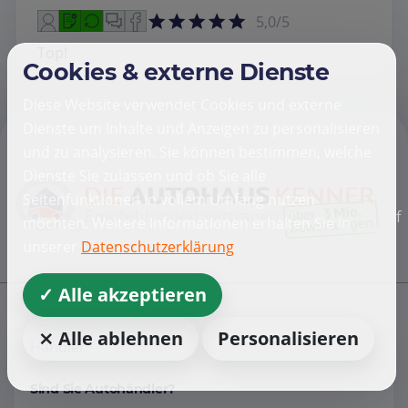
5,0/5
Top!
Cookies & externe Dienste
Diese Website verwendet Cookies und externe
Dienste um Inhalte und Anzeigen zu personalisieren
und zu analysieren. Sie können bestimmen, welche
Dienste Sie zulassen und ob Sie alle
Seitenfunktionen in vollem Umfang nutzen
f
möchten. Weitere Informationen erhalten Sie in
unserer
Datenschutzerklärung
✓ Alle akzeptieren
⨯ Alle ablehnen
Personalisieren
Händler
Sind Sie Autohändler?