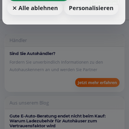
⨯ Alle ablehnen
Personalisieren
Händler
Sind Sie Autohändler?
Fordern Sie unverbindlich Informationen zu den
Autohauskennern an und werden Sie Partner
Jetzt mehr erfahren
Aus unserem Blog
Gute E-Auto-Beratung endet nicht beim Kauf:
Warum Ladezubehör für Autohäuser zum
Vertrauensfaktor wird