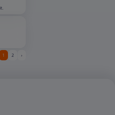
t.
1
2
›