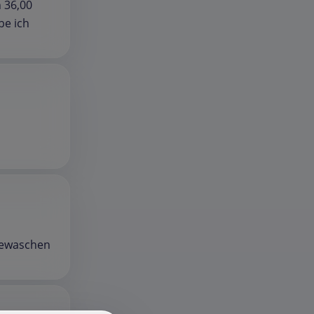
 36,00
be ich
 gewaschen