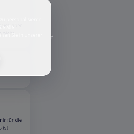
zu personalisieren
 ist, aber
ie alle
h nicht
lten Sie in unserer
f
ir für die
 ist