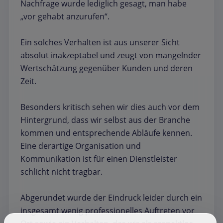
Nachfrage wurde lediglich gesagt, man habe
„vor gehabt anzurufen“.
Ein solches Verhalten ist aus unserer Sicht
absolut inakzeptabel und zeugt von mangelnder
Wertschätzung gegenüber Kunden und deren
Zeit.
Besonders kritisch sehen wir dies auch vor dem
Hintergrund, dass wir selbst aus der Branche
kommen und entsprechende Abläufe kennen.
Eine derartige Organisation und
Kommunikation ist für einen Dienstleister
schlicht nicht tragbar.
Abgerundet wurde der Eindruck leider durch ein
insgesamt wenig professionelles Auftreten vor