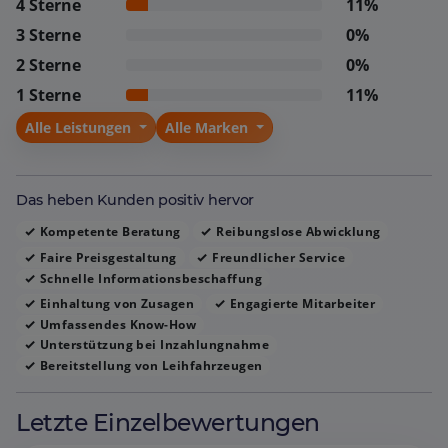
4 Sterne
11%
Erfahrung als sehr zufriedenstellend beschrieben, mit
3 Sterne
0%
einer hohen Bereitschaft, erneut bei Herrn Schaaf ein
2 Sterne
0%
Auto zu kaufen.
1 Sterne
11%
Alle Leistungen
Alle Marken
Das heben Kunden positiv hervor
Kompetente Beratung
Reibungslose Abwicklung
Faire Preisgestaltung
Freundlicher Service
Schnelle Informationsbeschaffung
Einhaltung von Zusagen
Engagierte Mitarbeiter
Umfassendes Know-How
Unterstützung bei Inzahlungnahme
Bereitstellung von Leihfahrzeugen
Letzte Einzelbewertungen