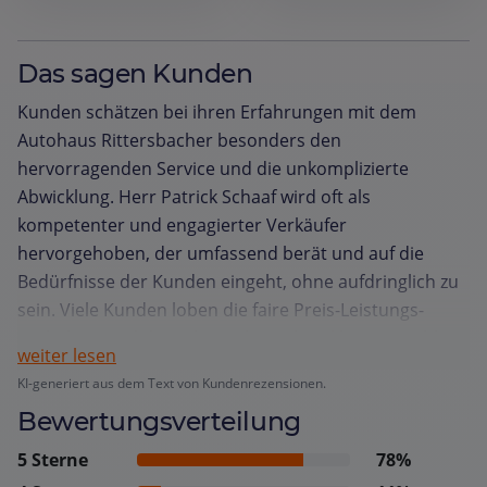
Das sagen Kunden
Kunden schätzen bei ihren Erfahrungen mit dem
Autohaus Rittersbacher besonders den
hervorragenden Service und die unkomplizierte
Abwicklung. Herr Patrick Schaaf wird oft als
kompetenter und engagierter Verkäufer
hervorgehoben, der umfassend berät und auf die
Bedürfnisse der Kunden eingeht, ohne aufdringlich zu
sein. Viele Kunden loben die faire Preis-Leistungs-
Verhältnis und die reibungslose Abwicklung sowohl
weiter lesen
beim Kauf als auch bei der Inzahlungnahme von
KI-generiert aus dem Text von Kundenrezensionen.
Fahrzeugen. Die Einhaltung von Zusagen und
Bewertungsverteilung
Lieferfristen wird ebenfalls positiv erwähnt. Zudem
wird die Bereitstellung eines Leihfahrzeugs als sehr
5 Sterne
78%
kundenfreundlich empfunden. Insgesamt wird die