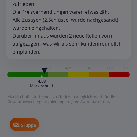
zufrieden.
Die Preisverhandlungen waren etwas zäh.
Alle Zusagen (2.Schlüssel wurde nachgesandt)
wurden eingehalten.
Darüber hinaus wurden 2 neue Reifen vorn
aufgezogen - was wir als sehr kundenfreundlich
empfanden.
5
4,5
4,25
4
3,75
3,5
4,58
Marktschnitt
Marktschnitt stellt einen zusätzlichen Vergleichswert für die
Gesamtbewertung des hier angezeigten Autohauses dar.
Gruppe