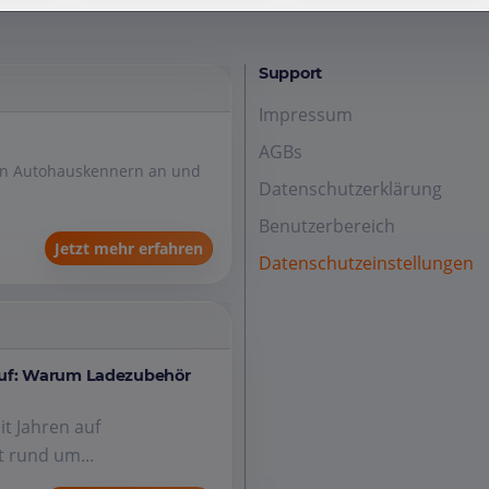
Support
Impressum
AGBs
den Autohauskennern an und
Datenschutzerklärung
Benutzerbereich
Jetzt mehr erfahren
Datenschutzeinstellungen
auf: Warum Ladezubehör
it Jahren auf
 rund um...