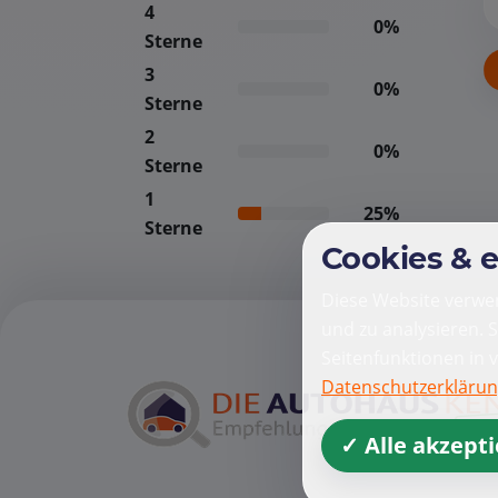
4
0%
Sterne
3
0%
Sterne
2
0%
Sterne
1
25%
Sterne
Cookies & 
Diese Website verwen
und zu analysieren. 
Seitenfunktionen in 
Datenschutzerkläru
✓ Alle akzept