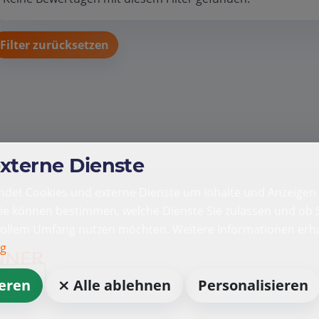
Filter zurücksetzen
externe Dienste
det Cookies und externe Dienste um Inhalte und Anzeigen 
Sie können bestimmen, welche Dienste Sie zulassen und ob S
vollem Umfang nutzen möchten. Weitere Informationen erha
ng
ieren
⨯ Alle ablehnen
Personalisieren