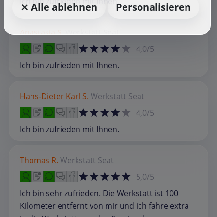
Ich bin zufrieden mit Ihnen.
⨯ Alle ablehnen
Personalisieren
Anastasia S.
Werkstatt
Seat
4,0/5
Ich bin zufrieden mit Ihnen.
Hans-Dieter Karl S.
Werkstatt
Seat
4,0/5
Ich bin zufrieden mit Ihnen.
Thomas R.
Werkstatt
Seat
5,0/5
Ich bin sehr zufrieden. Die Werkstatt ist 100
Kilometer entfernt von mir und ich fahre extra