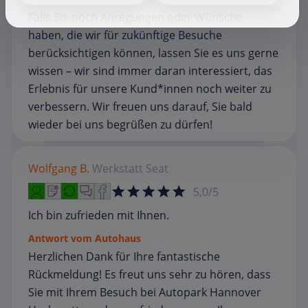
Falls Sie noch Anregungen oder Wünsche
haben, die wir für zukünftige Besuche
berücksichtigen können, lassen Sie es uns gerne
wissen – wir sind immer daran interessiert, das
Erlebnis für unsere Kund*innen noch weiter zu
verbessern. Wir freuen uns darauf, Sie bald
wieder bei uns begrüßen zu dürfen!
Wolfgang B.
Werkstatt
Seat
5,0/5
Ich bin zufrieden mit Ihnen.
Antwort vom Autohaus
Herzlichen Dank für Ihre fantastische
Rückmeldung! Es freut uns sehr zu hören, dass
Sie mit Ihrem Besuch bei Autopark Hannover